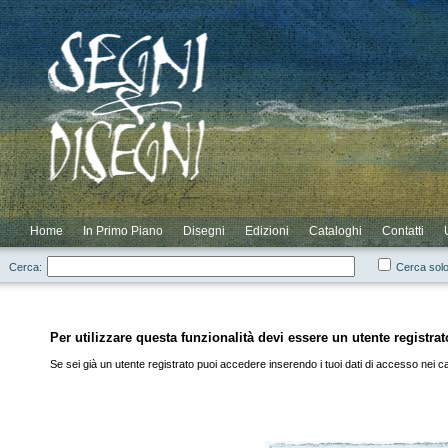
Novità
Scontati
Elenco Completo
Elenco Cataloghi
Login
Elenco Autori
Elenco Residui
Registrazione
Home
In Primo Piano
Disegni
Edizioni
Cataloghi
Contatti
Cerca:
Cerca solo
Per utilizzare questa funzionalità devi essere un utente registrat
Se sei già un utente registrato puoi accedere inserendo i tuoi dati di accesso nei cam