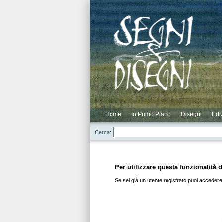
Novità
Scontati
Elenco Completo
Elenco Cataloghi
Login
Elenco Autori
Elenco Residui
Registrazione
Home
In Primo Piano
Disegni
Edi
Cerca:
Per utilizzare questa funzionalità d
Se sei già un utente registrato puoi accedere 