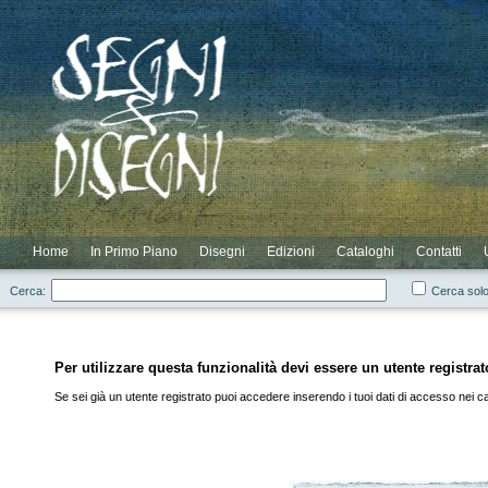
Novità
Scontati
Elenco Completo
Elenco Cataloghi
Login
Elenco Autori
Elenco Residui
Registrazione
Home
In Primo Piano
Disegni
Edizioni
Cataloghi
Contatti
Cerca:
Cerca solo
Per utilizzare questa funzionalità devi essere un utente registrat
Se sei già un utente registrato puoi accedere inserendo i tuoi dati di accesso nei cam