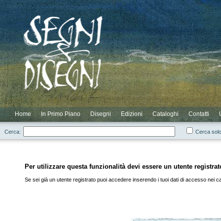
Novità
Scontati
Elenco Completo
Elenco Cataloghi
Login
Elenco Autori
Elenco Residui
Registrazione
Home
In Primo Piano
Disegni
Edizioni
Cataloghi
Contatti
Cerca:
Cerca solo
Per utilizzare questa funzionalità devi essere un utente registrat
Se sei già un utente registrato puoi accedere inserendo i tuoi dati di accesso nei cam