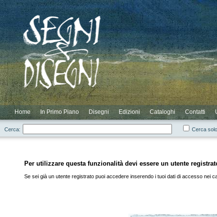
Novità
Scontati
Elenco Completo
Elenco Cataloghi
Login
Elenco Autori
Elenco Residui
Registrazione
Home
In Primo Piano
Disegni
Edizioni
Cataloghi
Contatti
Cerca:
Cerca solo
Per utilizzare questa funzionalità devi essere un utente registrat
Se sei già un utente registrato puoi accedere inserendo i tuoi dati di accesso nei cam