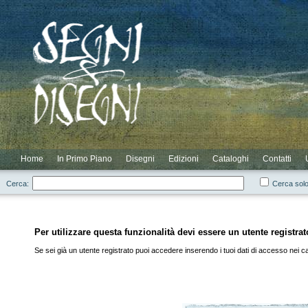
Novità
Scontati
Elenco Completo
Elenco Cataloghi
Login
Elenco Autori
Elenco Residui
Registrazione
Home
In Primo Piano
Disegni
Edizioni
Cataloghi
Contatti
Cerca:
Cerca solo
Per utilizzare questa funzionalità devi essere un utente registrat
Se sei già un utente registrato puoi accedere inserendo i tuoi dati di accesso nei cam