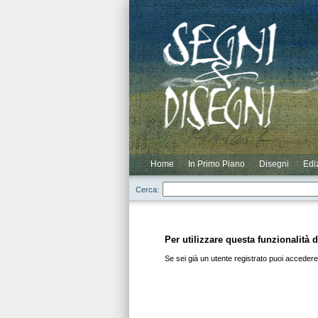
Novità
Scontati
Elenco Completo
Elenco Cataloghi
Login
Elenco Autori
Elenco Residui
Registrazione
Home
In Primo Piano
Disegni
Edi
Cerca:
Per utilizzare questa funzionalità d
Se sei già un utente registrato puoi accedere 